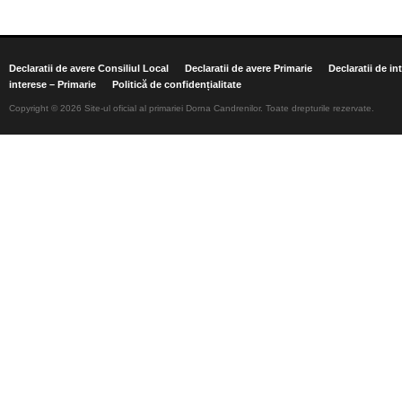
Declaratii de avere Consiliul Local
Declaratii de avere Primarie
Declaratii de in
interese – Primarie
Politică de confidențialitate
Copyright © 2026 Site-ul oficial al primariei Dorna Candrenilor. Toate drepturile rezervate.