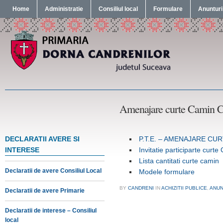
Home
Administratie
Consiliul local
Formulare
Anunturi
Amenajare curte Camin Cu
DECLARATII AVERE SI
P.T.E. – AMENAJARE CU
INTERESE
Invitatie participarte curte
Lista cantitati curte camin
Declaratii de avere Consiliul Local
Modele formulare
BY
CANDRENI
IN
ACHIZITII PUBLICE
,
ANUN
Declaratii de avere Primarie
Declaratii de interese – Consiliul
local