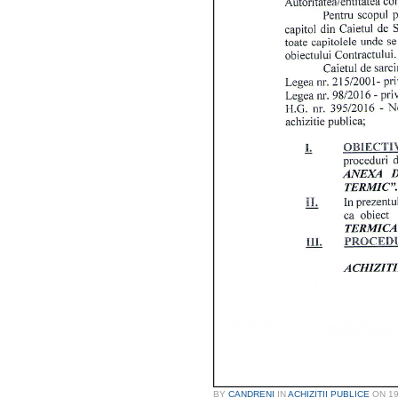
BY
CANDRENI
IN
ACHIZITII PUBLICE
ON
1