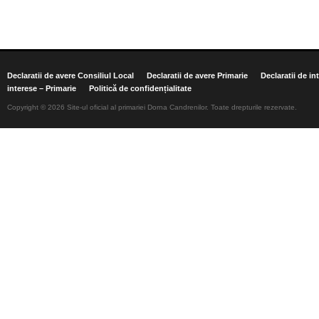
Declaratii de avere Consiliul Local
Declaratii de avere Primarie
Declaratii de in
interese – Primarie
Politică de confidențialitate
Copyright © 2026 Site-ul oficial al primariei Dorna Candrenilor. Toate drepturile rezervate.