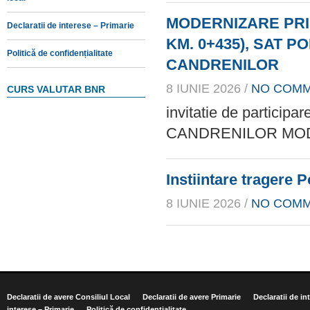
MODERNIZARE PRI
Declaratii de interese – Primarie
KM. 0+435), SAT 
Politică de confidențialitate
CANDRENILOR
8 IUNIE 2026 /
NO COM
CURS VALUTAR BNR
invitatie de parti
CANDRENILOR MO
Instiintare tragere 
8 IUNIE 2026 /
NO COM
Declaratii de avere Consiliul Local
Declaratii de avere Primarie
Declaratii de in
interese – Primarie
Politică de confidențialitate