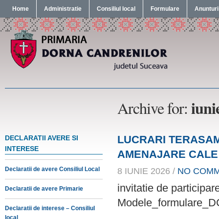
Home
Administratie
Consiliul local
Formulare
Anunturi
iuni
Archive for:
LUCRARI TERASA
DECLARATII AVERE SI
INTERESE
AMENAJARE CALE
Declaratii de avere Consiliul Local
8 IUNIE 2026 /
NO COM
invitatie de partic
Declaratii de avere Primarie
Modele_formulare_D
Declaratii de interese – Consiliul
local