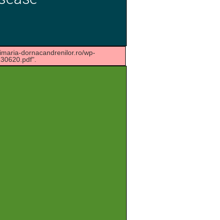
rimaria-dornacandrenilor.ro/wp-
30620.pdf".