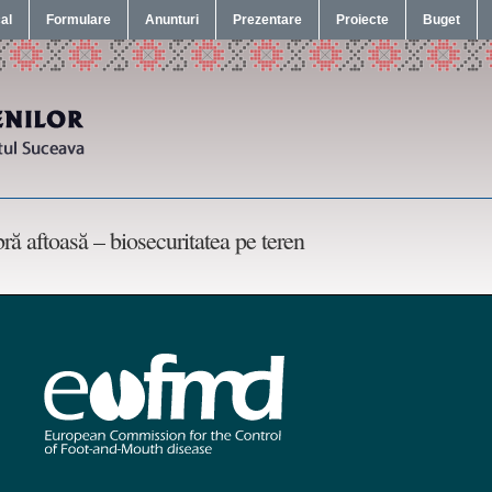
cal
Formulare
Anunturi
Prezentare
Proiecte
Buget
ră aftoasă – biosecuritatea pe teren