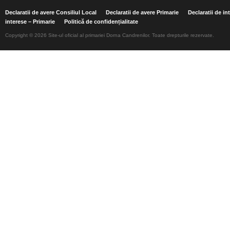
Declaratii de avere Consiliul Local
Declaratii de avere Primarie
Declaratii de in
interese – Primarie
Politică de confidențialitate
Copyright © 2026 Site-ul oficial al primariei Dorna Candrenilor. Toate drepturile rezervate.